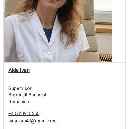
Aida Ivan
Supervisor
București București
Rumänien
+40720918560
aidaivan40@gmail.com