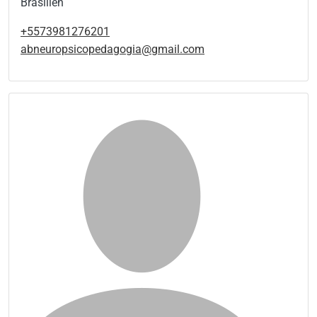
Brasilien
+5573981276201
abneuropsicopedagogia@gmail.com