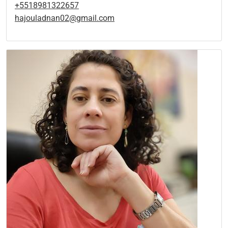
+5518981322657
hajouladnan02@gmail.com