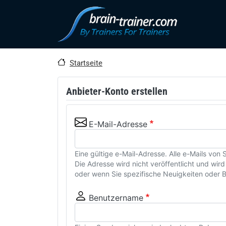
Direkt zum Inhalt
Startseite
Anbieter-Konto erstellen
E-Mail-Adresse
Eine gültige e-Mail-Adresse. Alle e-Mails vo
Die Adresse wird nicht veröffentlicht und wi
oder wenn Sie spezifische Neuigkeiten oder 
Benutzername