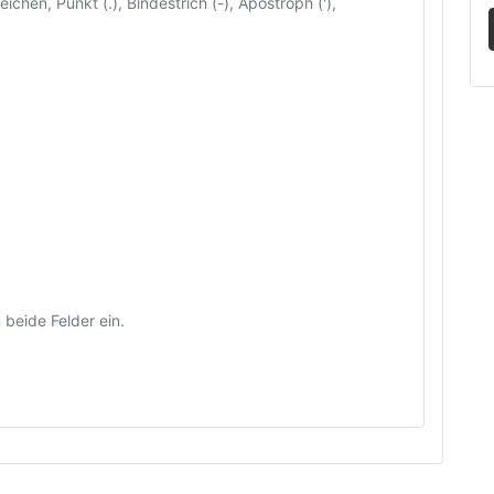
ichen, Punkt (.), Bindestrich (-), Apostroph ('),
beide Felder ein.