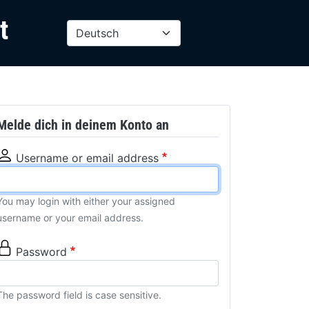
t
Select your la
Melde dich in deinem Konto an
Username or email address
You may login with either your assigned
username or your email address.
Password
The password field is case sensitive.