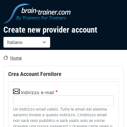
Salta al contenuto principale
Create new provider account
Select your language
Home
Crea Account Fornitore
Indirizzo e-mail
Un indirizzo email valido. Tutte le email dal sistema
saranno inviate a questo indirizzo. L'indirizzo email
non sarà reso pubblico e sarà usato solo se vorrai
ricevere una nuova password o ricevere certe news o