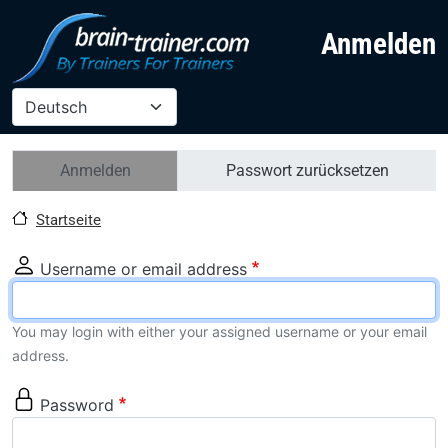
Direkt zum Inhalt
Anmelden
Select your language
Primäre Reiter
Anmelden
Passwort zurücksetzen
Startseite
Username or email address
You may login with either your assigned username or your email
address.
Password