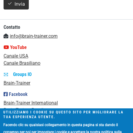
Invia
Contatto
info@brain-trainer.com
YouTube
Canale USA
Canale Brasiliano
Groups IO
Brain-Trainer
Facebook
Brain-Trainer International
Brain-Trainer Brasil
UTILIZZIAMO I COOKIE SU QUESTO SITO PER MIGLIORARE LA
TUA ESPERIENZA UTENTE.
Accesso
Facendo clic su qualsiasi collegamento in questa pagina si sta dando il
Accesso
consenso per noi per impostare i cookie e accettare la nostra politica sulla